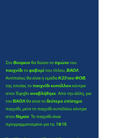
Στο 
Βούρειο
 θα δώσει το 
πρώτο
 του
παιχνίδι 
το 
φαβορί
 του τίτλου,
 ΒΑΟΛ
. 
Αντίπαλος θα είναι η ομάδα 
Κ23 του ΦΟΒ
, 
της οποίας το 
παιχνίδι κυπέλλου
 κόντρα 
στον Έφηβο 
αναβλήθηκε
. Απο την άλλη, για 
τον 
ΒΑΟΛ
 θα είναι το
 δεύτερο επίσημο
παιχνίδι, μετα το παιχνίδι κυπέλλου κόντρα 
στον 
Νηρέα
. Το παιχνίδι είναι 
προγραμματισμένο για τις 
19:15
. 