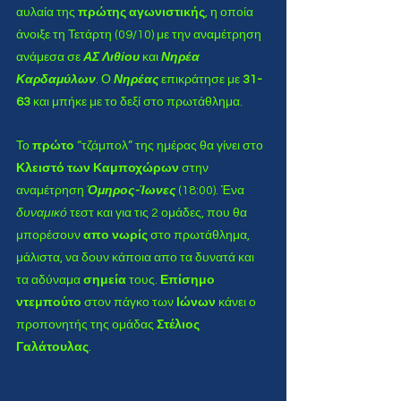
αυλαία της 
πρώτης αγωνιστικής
, η οποία 
άνοιξε τη Τετάρτη (09/10) με την αναμέτρηση 
ανάμεσα σε 
ΑΣ Λιθίου
 και
 Νηρέα 
Καρδαμύλων
. Ο 
Νηρέας
 επικράτησε με 
31-
63
 και μπήκε με το δεξί στο πρωτάθλημα.  
Το
 πρώτο 
“τζάμπολ” της ημέρας θα γίνει στο
Κλειστό των Καμποχώρων
 στην 
αναμέτρηση 
Όμηρος-Ίωνες
 (18:00). Ένα
δυναμικό
 τεστ και για τις 2 ομάδες, που θα 
μπορέσουν
 απο νωρίς
 στο πρωτάθλημα, 
μάλιστα, να δουν κάποια απο τα δυνατά και 
τα αδύναμα 
σημεία 
τους. 
Επίσημο 
ντεμπούτο
 στον πάγκο των 
Ιώνων
 κάνει ο 
προπονητής της ομάδας
 Στέλιος 
Γαλάτουλας
. 