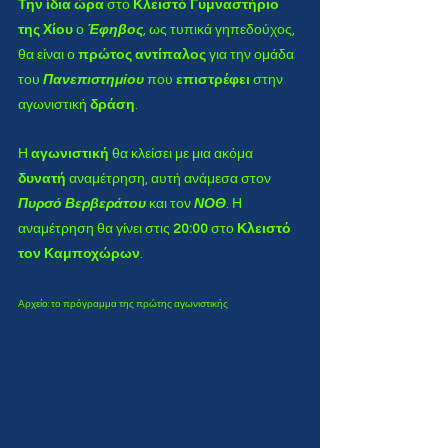
Την ίδια ώρα
 στο 
Κλειστό Γυμναστήριο 
της Χίου
 ο 
Έφηβος
, ως τυπικά γηπεδούχος, 
θα είναι ο 
πρώτος αντίπαλος
 για την ομάδα 
του 
Πανεπιστημίου
 που 
επιστρέφει
 στην 
αγωνιστική
 δράση
. 
Η 
αγωνιστική 
θα κλείσει με μια ακόμα 
δυνατή 
αναμέτρηση, αυτή ανάμεσα στον 
Πυρσό Βερβεράτου
 και τον 
ΝΟΘ
. Η 
αναμέτρηση θα γίνει στις 
20:00
 στο 
Κλειστό 
τον Καμποχώρων
.
Αρχείο: το πρόγραμμα της πρώτης αγωνιστικής