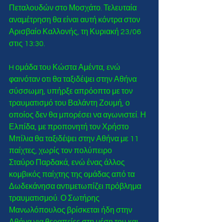
Πεταλουδών στο Μοσχάτο. Τελευταία 
αναμέτρηση θα είναι αυτή κόντρα στον 
Αρισβαίο Καλλονής, τη Κυριακή 23/06 
στις 13:30.  
H ομάδα του Κώστα Αμέντα, ενώ 
φαινόταν οτι θα ταξιδέψει στην Αθήνα 
σύσσωμη, υπήρξε απρόοπτο με τον 
τραυματισμό του Βαλάντη Ζουμή, ο 
οποίος δεν θα μπορέσει να αγωνιστεί. Η 
Ελπίδα, με προπονητή τον Χρήστο 
Μπίλια θα ταξιδέψει στην Αθήνα με 11 
παίχτες, χωρίς τον πολύπειρο 
Σταύρο Παρδακά, ενώ ένας άλλος 
κομβικός παίχτης της ομάδας από τα 
Δωδεκάνησα αντιμετωπίζει πρόβλημα 
τραυματισμού. Ο Σωτήρης 
Μανωλόπουλος βρίσκεται ήδη στην 