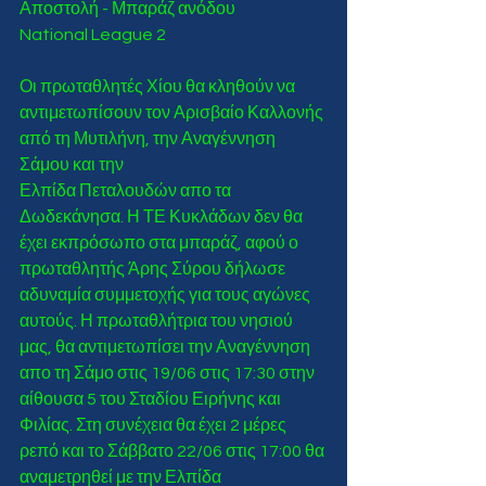
Αποστολή - Μπαράζ ανόδου 
National League 2 
Οι πρωταθλητές Χίου θα κληθούν να 
αντιμετωπίσουν τον Αρισβαίο Καλλονής 
από τη Μυτιλήνη, την Αναγέννηση 
Σάμου και την 
Ελπίδα Πεταλουδών απο τα 
Δωδεκάνησα. Η ΤΕ Κυκλάδων δεν θα 
έχει εκπρόσωπο στα μπαράζ, αφού ο 
πρωταθλητής Άρης Σύρου δήλωσε 
αδυναμία συμμετοχής για τους αγώνες 
αυτούς. Η πρωταθλήτρια του νησιού 
μας, θα αντιμετωπίσει την Αναγέννηση 
απο τη Σάμο στις 19/06 στις 17:30 στην 
αίθουσα 5 του Σταδίου Ειρήνης και 
Φιλίας. Στη συνέχεια θα έχει 2 μέρες 
ρεπό και το Σάββατο 22/06 στις 17:00 θα 
αναμετρηθεί με την Ελπίδα 