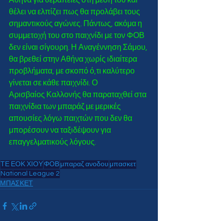
Αθήνα για θεραπείες στη μέση του και 
θέλει να ελπίζει πως θα προλάβει τους 
σημαντικούς αγώνες. Πάντως, ακόμα η 
συμμετοχή του στο παιχνίδι με τον ΦΟΒ 
δεν είναι σίγουρη. Η Αναγέννηση Σάμου, 
θα βρεθεί στην Αθήνα χωρίς ιδιαίτερα 
προβλήματα, με σκοπό ό,τι καλύτερο 
γίνεται σε κάθε παιχνίδι. Ο 
Αρισβαίος Καλλονής θα παραταχθεί στα 
παιχνίδια των μπαράζ με μερικές 
απουσίες λόγω παιχτών που δεν θα 
μπορέσουν να ταξιδέψουν για 
επαγγελματικούς λόγους. 
ΤΕ ΕΟΚ ΧΙΟΥ
ΦΟΒ
μπαραζ ανοδου
μπασκετ
National League 2
ΜΠΑΣΚΕΤ