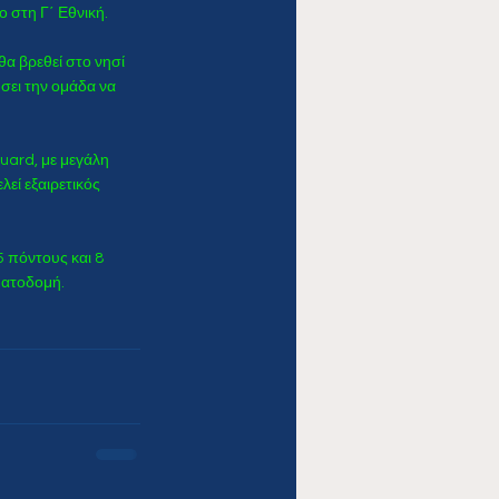
ο στη Γ΄ Εθνική.
α βρεθεί στο νησί 
σει την ομάδα να 
uard, με μεγάλη 
εί εξαιρετικός 
 πόντους και 8 
ωματοδομή.