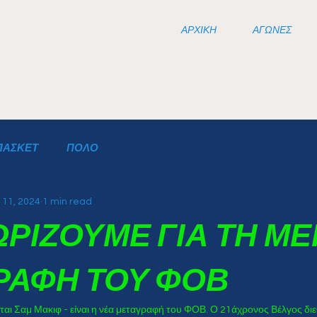
ΑΡΧΙΚΗ
ΑΓΩΝΕΣ
ΠΑΣΚΕΤ
ΠΟΛΟ
 11, 2024
1 min read
ΩΡΙΖΟΥΜΕ ΓΙΑ ΤΗ Μ
ΡΑΦΗ ΤΟΥ ΦΟΒ
 Σαμ Μακιφ - είναι η νέα μεταγραφή του ΦΟΒ. Ο 21άχρονος Βέλγος διεθ