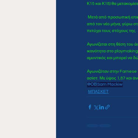
Κ15 και Κ18) θα μετακομίσε
 Μετά από προσωπική επικο
από τον νέο μήνα, γύρω στ
πετύχει τους στόχους της.
Αγωνίζεται στη θέση του άσ
ικανότητα στο playmaking 
αμυντικός και μπορεί να δ
Αγωνιζόταν στην Farnese P
ασίστ. Με ύψος 1,87 και ά
ΦΟΒ
Sam Mackiw
ΜΠΑΣΚΕΤ