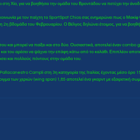
ι στη Χίο, για να βοηθήσει την ομάδα του Βροντάδου να πετύχει την άνοδ
ινωνία με τον παίχτη το SportSpot Chios σας ενημερώνει πως ο Μακίφ θ
η 2η βδομάδα του Φεβρουαρίου. Ο Βέλγος δηλώνει έτοιμος, για να βοηθή
ου και μπορεί να παίξει και στο δύο. Ουσιαστικά, αποτελεί έναν combo g
και του αρέσει να ψάχνει την επάφη κάτω από το καλάθι. Επιπλέον αποτελ
ώσει και πολλούς πόντους στην ομάδα του.
allacanestro Campli στη 3η κατηγορία της Ιταλίας έχοντας μέσο όρο 15
νοιγμα των χεριών (wing span) 1,85 αποτελεί ένα γκαρντ με εξαιρετική σ