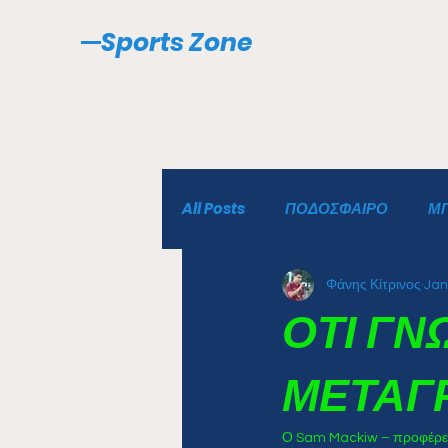
Sports Zone
All Posts
ΠΟΔΟΣΦΑΙΡΟ
Μ
Φάνης Κίτρινος
Jan
ΟΤΙ ΓΝ
ΜΕΤΑΓ
Ο Sam Mackiw – προφέρεται