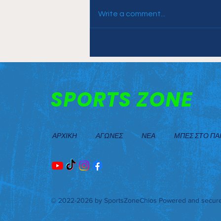
Write a comment...
Τα έδωσαν όλα οι Ίωνες,
πέρασαν… από πάνω τον
ΦΟΒ, που τον ανάγκασαν
στη πρώτη του φετινή ήττα
SPORTS ZONE
ΑΡΧΙΚΗ
ΑΓΩΝΕΣ
ΝΕΑ
ΜΠΕΣ ΣΤΟ ΠΑΙ
© 2022-2026 by SportsZoneChios
Powered and secur