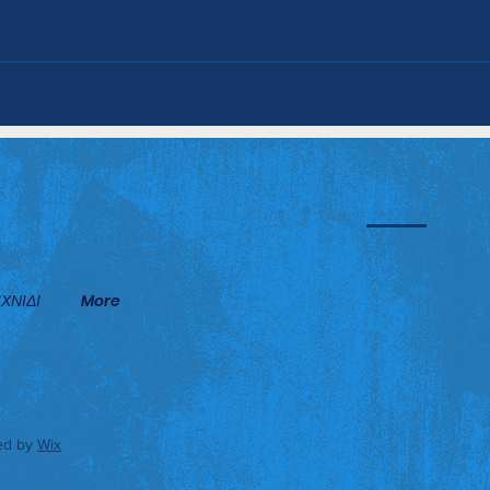
ΒΑΟΛ και Ίωνες ρίχνονται
ΝΙΚ
στη μάχη του τίτλου!
ΕΦΗ
ΕΥΚ
ΒΑΟ
ΧΝΙΔΙ
More
ed by
Wix